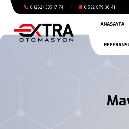
0 (262) 335 17 74
0 532 679 36 41
ANASAYFA
REFERANS
Mav