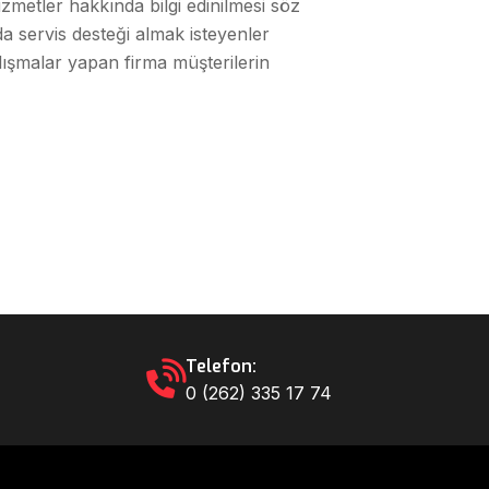
zmetler hakkında bilgi edinilmesi söz
da servis desteği almak isteyenler
alışmalar yapan firma müşterilerin
Telefon:
0 (262) 335 17 74